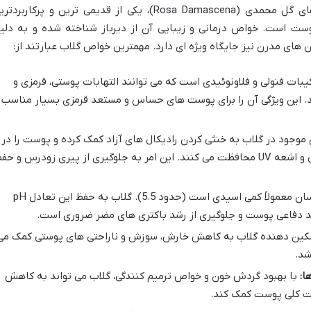
گلاب، عصاره آبی حاصل از تقطیر گلبرگ های گل محمدی (Rosa Damascena)، یکی از قدیمی ترین و پرکاربرد
ست است. خواص درمانی و زیبایی آن از دیرباز شناخته شده و به دلی
 های مدرن نیز جایگاه ویژه ای دارد. مهمترین خواص گلاب عبارتند از:
بات فنولی و فلاونوئیدی است که می توانند التهابات پوستی، قرمزی و
. این ویژگی آن را برای پوست های حساس و مستعد قرمزی بسیار مناسب
موجود در گلاب به خنثی کردن رادیکال های آزاد کمک کرده و پوست را در
برابر آسیب های محیطی ناشی از آلودگی و اشعه UV محافظت می کنند. این امر به جلوگیری از پیری زودرس و ح
pH پوست انسان معمولاً کمی اسیدی است (حدود 5.5). گلاب به حفظ این تعادل pH
 دفاعی پوست و جلوگیری از رشد باکتری های مضر ضروری است.
ن دهنده گلاب به کاهش خارش، سوزش و ناراحتی های پوستی کمک می
شد.
ا:
با بهبود گردش خون و خواص ترمیم کنندگی، گلاب می تواند به کاهش
ت کلی پوست کمک کند.