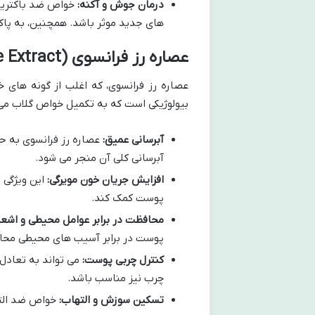
درمان جوش و آکنه:
خواص ضد باکتریایی
های جدید موثر باشد. همچنین، به پا
عصاره رز فرانسوی (French Rose Extract)
بیولوژیکی است که به تکمیل خواص گلاب می پ
آبرسانی عمیق:
عصاره رز فرانسوی به ح
آبرسانی کلی آن منجر می شود.
افزایش جریان خون مویرگی:
این ویژگی 
پوست کمک کند.
محافظت در برابر عوامل محیطی و اشعه UV
پوست در برابر آسیب های محیطی محا
کنترل چربی پوست:
می تواند به تعادل
چرب نیز مناسب باشد.
تسکین سوزش و التهاب:
خواص ضد الته