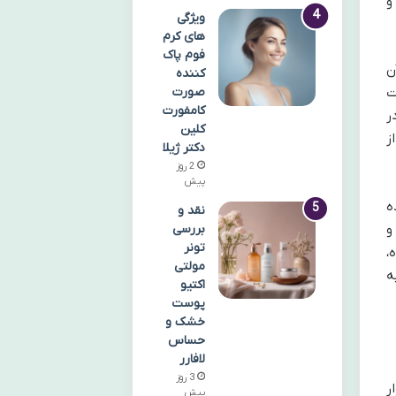
و
ویژگی
های کرم
فوم پاک
ن
کننده
صورت
ت
کامفورت
ر
کلین
ز
دکتر ژیلا
2 روز
پیش
ه
نقد و
بررسی
و
تونر
،
مولتی
ه
اکتیو
پوست
خشک و
حساس
لافارر
3 روز
راتوار
پیش