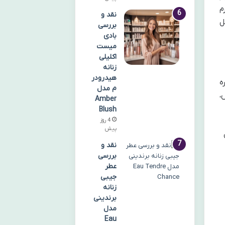
م
نقد و
ل
بررسی
بادی
میست
اکلیلی
زنانه
هیدرودر
ه
م مدل
،
Amber
Blush
4 روز
پیش
نقد و
بررسی
عطر
جیبی
زنانه
برندینی
مدل
Eau