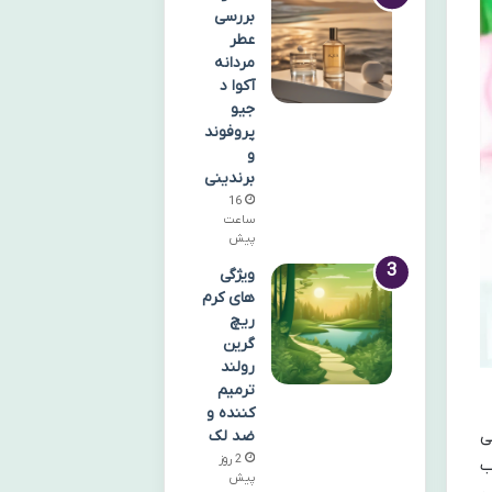
بررسی
عطر
مردانه
آکوا د
جیو
پروفوند
و
برندینی
16
ساعت
پیش
ویژگی
های کرم
ریچ
گرین
رولند
ترمیم
کننده و
ضد لک
ی
2 روز
ب
پیش