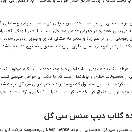
با بافت سبک و جذب سریع، حس طراوت و لطافت را به ارمغان می آورد 
ن مراقبت های پوستی است که نقش حیاتی در سلامت، جوانی و شادابی آ
دفاعی بدن، همواره در معرض عوامل محیطی آسیب زا نظیر آلودگی، تغییرا
توانند تعادل رطوبتی آن را بر هم زده و منجر به خشکی، کدری و پیری زودرس شوند. د
ه علاوه بر آبرسانی عمیق، دارای ترکیبات مغذی و تسکین دهنده باشد، ا
ی مرطوب کننده متنوعی با ادعاهای متفاوت وجود دارند. کرم مرطوب کنند
 محصولات مطرح و پرطرفدار است که با تکیه بر خواص طبیعی گلاب 
 جلب کرده است. این محصول که توسط برند معتبر ایرانی سی گل عرضه شده
مورد بررسی دقیق قرار خواهد گرفت تا میزان اثربخشی، ترکیبات و تجرب
ننده گلاب دیپ سنس سی گل
کرم مرطوب کننده دست و صورت گلاب دیپ سنس سی گل، محصولی از برند Deep Sense زیرمجموعه شرکت لاب