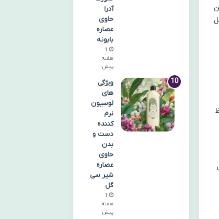
ترین
آدرا
حاوی
ل
عصاره
بابونه
1
هفته
پیش
ویژگی
های
لوسیون
فظ
نرم
کننده
دست و
بدن
حاوی
عصاره
شیر سی
گل
1
هفته
پیش