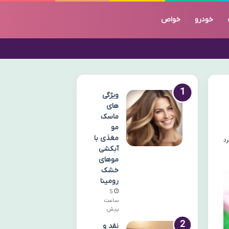
خودرو
خواص
ویژگی
های
ماسک
مو
مغذی با
آبکشی
موهای
خشک
رومینا
5
ساعت
پیش
نقد و