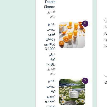
Tendre
Chance
4 روز
پیش
ا 100 میلی لیتر)
نقد و
ه
بررسی
م
قرص
س
جوشان
ویتامین
ی
C 1000
میلی
گرم
رزاویت
5 روز
پیش
ب
نقد و
ی
بررسی
کرم
تیوپی
دست و
صورت