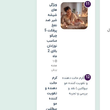
ویژگی
های
شیشه
شیر ضد
نفخ
فعال
پرفکت 5
چیکو
مناسب
نوزادان
بالای 2
ماه
1
هفته
پیش
کرم
حالت
دهنده و
تقویت
کننده
مو
بیوکلین