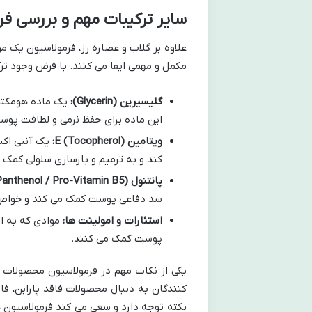
سایر ترکیبات مهم و بررسی فر
علاوه بر گلاب و عصاره رز، فرمولاسیون یک 
مکمل و مهمی ایفا می کنند. با فرض وجود ترک
گلیسیرین (Glycerin):
یک ماده هومکتان
این ماده برای حفظ نرمی و لطافت پو
ویتامین E (Tocopherol):
یک آنتی اکس
کند و به ترمیم و بازسازی سلولی کمک 
پانتنول (Panthenol / Pro-Vitamin B5):
سد دفاعی پوست کمک می کند و خواص ض
استئارات و امولینت ها:
موادی که به ا
پوست کمک می کنند.
یکی از نکات مهم در فرمولاسیون محصولات
کنندگان به دنبال محصولات فاقد پارابن، ف
نکته توجه دارد و سعی می کند فرمولاسیون ه