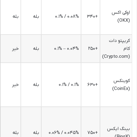
اوکی اکس
+۳۴۰
۰.۰۸% / ۰.۱%
بله
بله
(OKX)
کریپتو دات
کام
+۲۵۰
۰.۰۴% – ۰.۱%
بله
خیر
(Crypto.com)
کوینکس
+۶۳۰
۰.۱% / ۰.۱%
بله
خیر
(CoinEx)
بینگ ایکس
+۷۵۰
۰.۰۴۵% / ۰.۰۶%
بله
بله
(BingX)