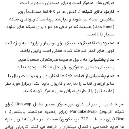
صرافی های متمرکز است و برای مبتدیان دشوارتر است.
کارمزد بالای شبکه:
تراکنش ها در DEXها مستقیماً روی
بلاکچین انجام می شوند و نیازمند پرداخت کارمزدهای شبکه
(Gas Fees) هستند که در برخی مواقع و برای شبکه های شلوغ،
بسیار بالا است.
محدودیت نقدینگی:
نقدینگی برای برخی از رمزارزها، به ویژه آلت
کوین های کمتر شناخته شده، ممکن است پایین باشد.
عدم پشتیبانی:
به دلیل ماهیت غیرمتمرکز، معمولاً هیچ
پشتیبانی مشتری متمرکزی برای حل مشکلات وجود ندارد.
عدم پشتیبانی از فیات:
DEXها امکان واریز و برداشت ریال یا
سایر ارزهای فیات را ندارند و کاربران باید ابتدا رمزارز مورد نظر
(مانند تتر) را از طریق صرافی های متمرکز تهیه کنند.
نمونه هایی از صرافی های غیرمتمرکز معتبر شامل Uniswap (برای
شبکه اتریوم)، PancakeSwap (برای زنجیره هوشمند بایننس)، و
Bisq (برای معاملات P2P بیت کوین) هستند. در حالی که این پلتفرم
ها حریم خصوصی و کنترل بیشتری را فراهم می کنند، کاربران ایرانی