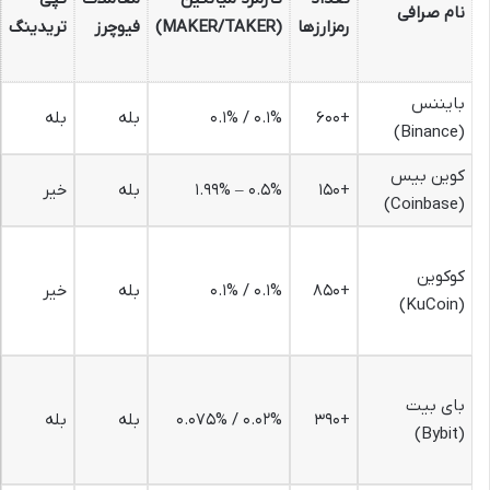
نام صرافی
رمزارزها
(MAKER/TAKER)
فیوچرز
تریدینگ
بایننس
+۶۰۰
۰.۱% / ۰.۱%
بله
بله
(Binance)
کوین بیس
+۱۵۰
۰.۵% – ۱.۹۹%
بله
خیر
(Coinbase)
کوکوین
+۸۵۰
۰.۱% / ۰.۱%
بله
خیر
(KuCoin)
بای بیت
+۳۹۰
۰.۰۲% / ۰.۰۷۵%
بله
بله
(Bybit)