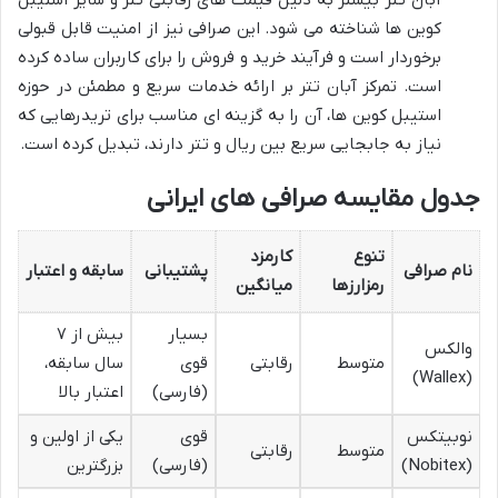
آبان تتر بیشتر به دلیل قیمت های رقابتی تتر و سایر استیبل
کوین ها شناخته می شود. این صرافی نیز از امنیت قابل قبولی
برخوردار است و فرآیند خرید و فروش را برای کاربران ساده کرده
است. تمرکز آبان تتر بر ارائه خدمات سریع و مطمئن در حوزه
استیبل کوین ها، آن را به گزینه ای مناسب برای تریدرهایی که
نیاز به جابجایی سریع بین ریال و تتر دارند، تبدیل کرده است.
جدول مقایسه صرافی های ایرانی
تنوع
کارمزد
نام صرافی
پشتیبانی
سابقه و اعتبار
رمزارزها
میانگین
بسیار
بیش از ۷
والکس
متوسط
رقابتی
قوی
سال سابقه،
(Wallex)
(فارسی)
اعتبار بالا
نوبیتکس
قوی
یکی از اولین و
متوسط
رقابتی
(Nobitex)
(فارسی)
بزرگترین