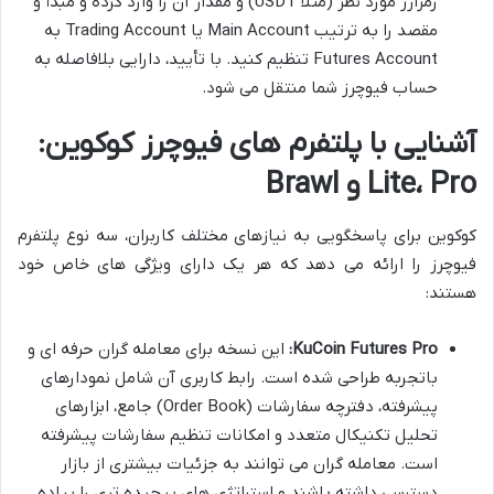
رمزارز مورد نظر (مثلاً USDT) و مقدار آن را وارد کرده و مبدأ و
مقصد را به ترتیب Main Account یا Trading Account به
Futures Account تنظیم کنید. با تأیید، دارایی بلافاصله به
حساب فیوچرز شما منتقل می شود.
آشنایی با پلتفرم های فیوچرز کوکوین:
Lite، Pro و Brawl
کوکوین برای پاسخگویی به نیازهای مختلف کاربران، سه نوع پلتفرم
فیوچرز را ارائه می دهد که هر یک دارای ویژگی های خاص خود
هستند:
KuCoin Futures Pro:
این نسخه برای معامله گران حرفه ای و
باتجربه طراحی شده است. رابط کاربری آن شامل نمودارهای
پیشرفته، دفترچه سفارشات (Order Book) جامع، ابزارهای
تحلیل تکنیکال متعدد و امکانات تنظیم سفارشات پیشرفته
است. معامله گران می توانند به جزئیات بیشتری از بازار
دسترسی داشته باشند و استراتژی های پیچیده تری را پیاده