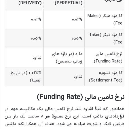
(DELIVERY)
(PERPETUAL)
کارمزد میکر (Maker
۰.۰۲%
۰.۰۲%
Fee)
کارمزد تیکر (Taker
۰.۰۶%
۰.۰۶%
Fee)
نرخ تامین مالی
دارد (در بازه های
ندارد
(Funding Rate)
زمانی مشخص)
کارمزد تسویه
۰.۰۲۵% (در تاریخ
ندارد
(Settlement Fee)
انقضا)
نرخ تامین مالی (Funding Rate)
همانطور که قبلاً اشاره شد، نرخ تامین مالی یک مکانیسم مهم در
قراردادهای دائمی است. این نرخ معمولاً هر ۸ ساعت یک بار بین
طرفین لانگ و شورت مبادله می شود. هدف آن همگرا نگه داشتن